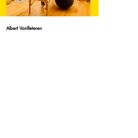
Albert Vanfleteren
Tel_
+49 (0) 1 73 |
8 97 45 63
Mail_
albert.vanfleteren@gmx.de
Web_
www.albert-vanfleteren.de